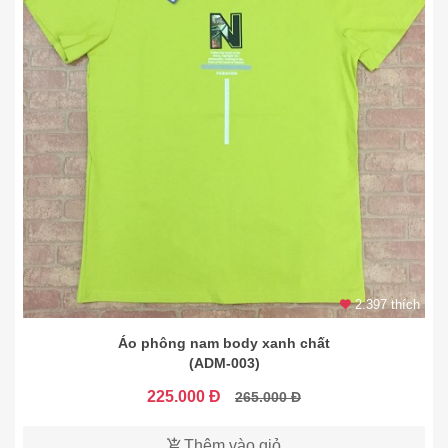
2.397 thích
Áo phông nam body xanh chất
(ADM-003)
225.000 Đ
265.000 Đ
Thêm vào giỏ