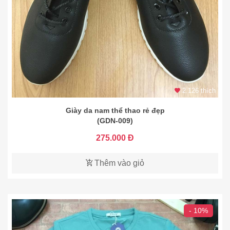
2.126 thích
Giày da nam thể thao rẻ đẹp
(GDN-009)
275.000 Đ
Thêm vào giỏ
- 10%