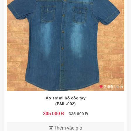
2.465 thích
Áo sơ mi bò cộc tay
(BML-002)
305.000 Đ
335.000 Đ
Thêm vào giỏ