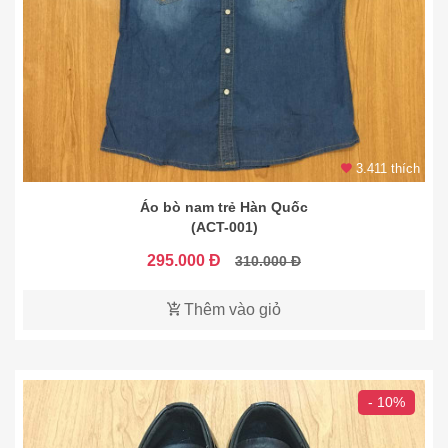
3.411 thích
Áo bò nam trẻ Hàn Quốc
(ACT-001)
295.000 Đ
310.000 Đ
Thêm vào giỏ
- 10%