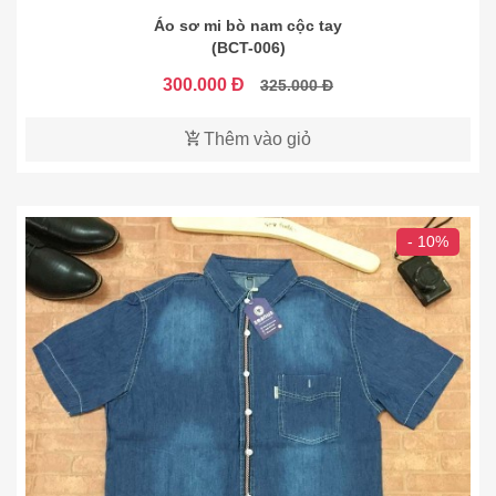
Áo sơ mi bò nam cộc tay
(BCT-006)
300.000 Đ
325.000 Đ
Thêm vào giỏ
- 10%