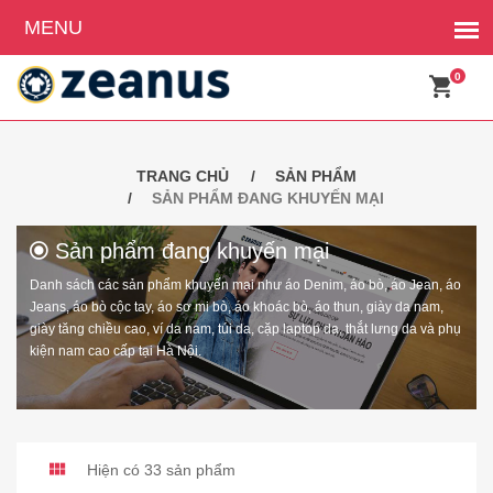
0
TRANG CHỦ
SẢN PHẨM
SẢN PHẨM ĐANG KHUYẾN MẠI
Sản phẩm đang khuyến mại
Danh sách các sản phẩm khuyến mại như áo Denim, áo bò, áo Jean, áo
Jeans, áo bò cộc tay, áo sơ mi bò, áo khoác bò, áo thun, giày da nam,
giày tăng chiều cao, ví da nam, túi da, cặp laptop da, thắt lưng da và phụ
kiện nam cao cấp tại Hà Nội.
Hiện có 33 sản phẩm