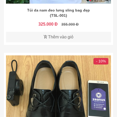
1.737 thích
Túi da nam đeo lưng sling bag đẹp
(TSL-001)
325.000 Đ
355.000 Đ
Thêm vào giỏ
- 10%