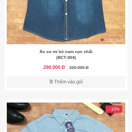
1.811 thích
Áo sơ mi bò nam cực chất
(BCT-004)
290.000 Đ
320.000 Đ
Thêm vào giỏ
- 10%