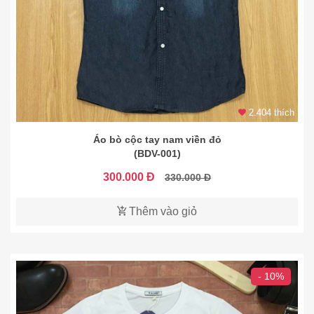
2.404 thích
Áo bò cộc tay nam viền đỏ
(BDV-001)
300.000 Đ
330.000 Đ
Thêm vào giỏ
- 10%