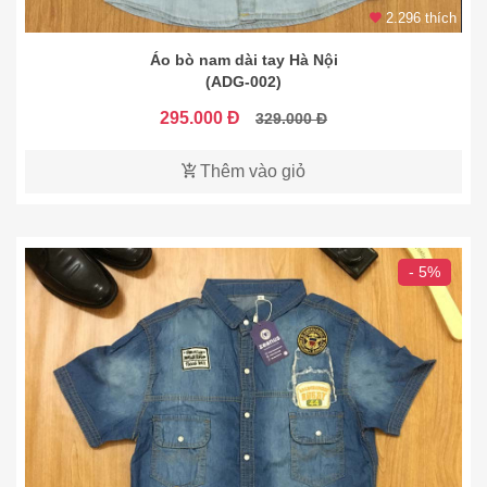
2.296 thích
Áo bò nam dài tay Hà Nội
(ADG-002)
295.000 Đ
329.000 Đ
Thêm vào giỏ
- 5%