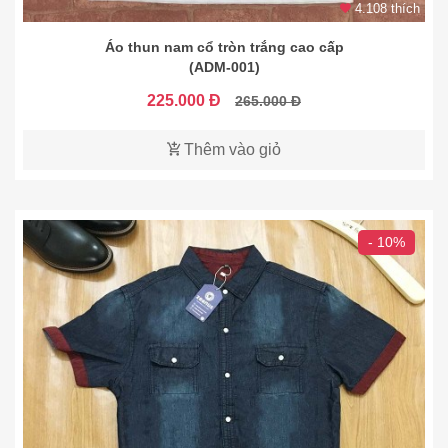
4.108 thích
Áo thun nam cổ tròn trắng cao cấp
(ADM-001)
225.000 Đ
265.000 Đ
Thêm vào giỏ
- 10%