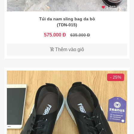
1.841 thích
Túi da nam sling bag da bò
(TDN-015)
575.000 Đ
635.000 Đ
Thêm vào giỏ
- 25%