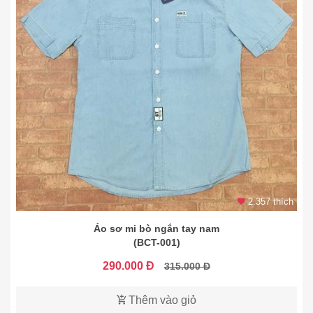
2.357 thích
Áo sơ mi bò ngắn tay nam
(BCT-001)
290.000 Đ
315.000 Đ
Thêm vào giỏ