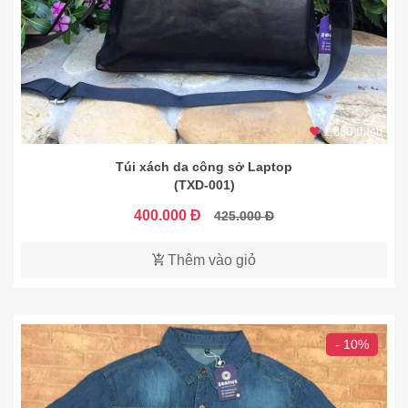
1.860 thích
Túi xách da công sở Laptop
(TXD-001)
400.000 Đ
425.000 Đ
Thêm vào giỏ
- 10%