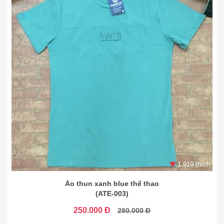
1.919 thích
Áo thun xanh blue thể thao
(ATE-003)
250.000 Đ
280.000 Đ