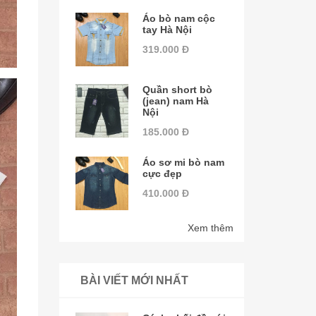
Áo bò nam cộc
tay Hà Nội
319.000 Đ
Quần short bò
(jean) nam Hà
Nội
185.000 Đ
Áo sơ mi bò nam
cực đẹp
410.000 Đ
Xem thêm
BÀI VIẾT MỚI NHẤT