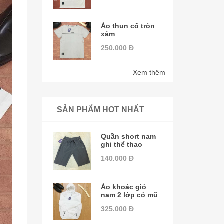
Áo thun cổ tròn
xám
250.000 Đ
Xem thêm
SẢN PHẨM HOT NHẤT
Quần short nam
ghi thể thao
140.000 Đ
Áo khoác gió
nam 2 lớp có mũ
325.000 Đ