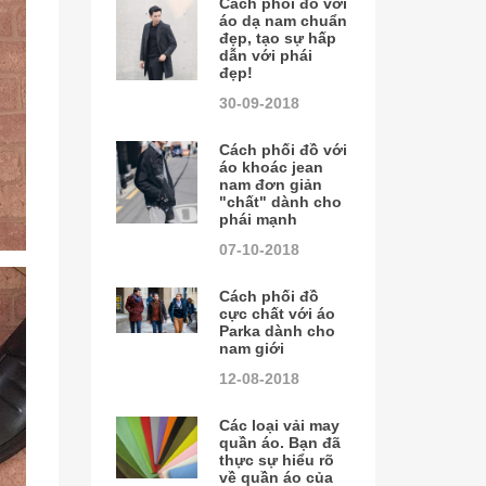
Cách phối đồ với
áo dạ nam chuẩn
đẹp, tạo sự hấp
dẫn với phái
đẹp!
30-09-2018
Cách phối đồ với
áo khoác jean
nam đơn giản
"chất" dành cho
phái mạnh
07-10-2018
Cách phối đồ
cực chất với áo
Parka dành cho
nam giới
12-08-2018
Các loại vải may
quần áo. Bạn đã
thực sự hiểu rõ
về quần áo của