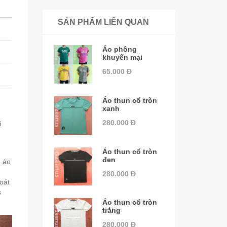
SẢN PHẨM LIÊN QUAN
Áo phông
khuyến mại
65.000 Đ
Áo thun cổ tròn
xanh
280.000 Đ
i
h
Áo thun cổ tròn
đen
u áo
280.000 Đ
oát
s
Áo thun cổ tròn
trắng
280.000 Đ