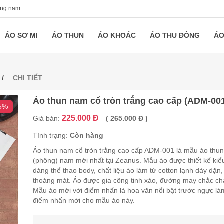
ang nam
ÁO SƠ MI
ÁO THUN
ÁO KHOÁC
ÁO THU ĐÔNG
ÁO
CHI TIẾT
Áo thun nam cổ tròn trắng cao cấp (ADM-00
15%
225.000 Đ
Giá bán:
( 265.000 Đ )
Tình trạng:
Còn hàng
Áo thun nam cổ tròn trắng cao cấp ADM-001 là mẫu áo thu
(phông) nam mới nhất tại Zeanus. Mẫu áo được thiết kế kiể
dáng thể thao body, chất liệu áo làm từ cotton lạnh dày dặn,
thoáng mát. Áo được gia công tinh xảo, đường may chắc ch
Mẫu áo mới với điểm nhấn là hoa văn nổi bật trước ngực là
điểm nhấn mới cho mẫu áo này.