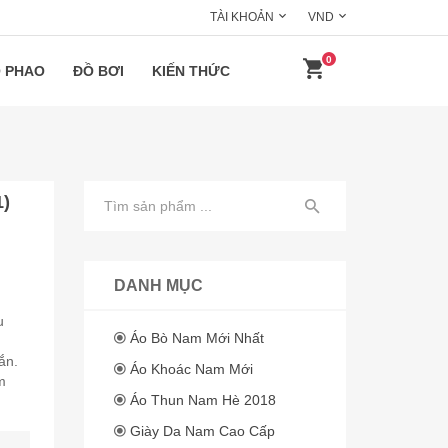
TÀI KHOẢN
VND
0
 PHAO
ĐỒ BƠI
KIẾN THỨC
1)
DANH MỤC
n
u
Áo Bò Nam Mới Nhất
ắn.
Áo Khoác Nam Mới
m
Áo Thun Nam Hè 2018
Giày Da Nam Cao Cấp