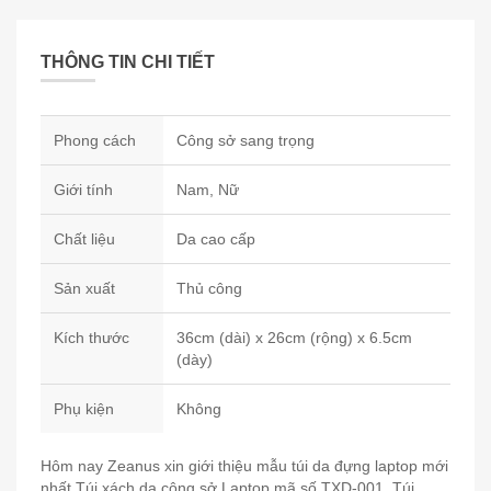
THÔNG TIN CHI TIẾT
Phong cách
Công sở sang trọng
Giới tính
Nam, Nữ
Chất liệu
Da cao cấp
Sản xuất
Thủ công
Kích thước
36cm (dài) x 26cm (rộng) x 6.5cm
(dày)
Phụ kiện
Không
Hôm nay Zeanus xin giới thiệu mẫu túi da đựng laptop mới
nhất Túi xách da công sở Laptop mã số TXD-001. Túi