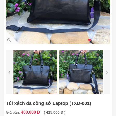
1.860 thích
Túi xách da công sở Laptop (TXD-001)
400.000 Đ
Giá bán:
( 425.000 Đ )