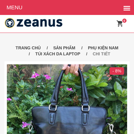
0
TRANG CHỦ
SẢN PHẨM
PHỤ KIỆN NAM
TÚI XÁCH DA LAPTOP
CHI TIẾT
- 8%