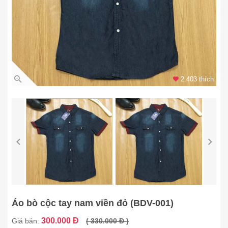
2.403 thích
Áo bò cộc tay nam viền đỏ (BDV-001)
300.000 Đ
Giá bán:
( 330.000 Đ )