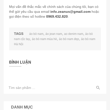
Mọi vấn đề thắc mắc về chính sách của chúng tôi, bạn có
thể gửi yêu cầu qua email
info.zeanus@gmail.com
hoặc
gọi điện theo số hotline
0969.432.820
.
TAGS
,
,
,
áo bò nam
áo jean nam
ao denim nam
áo bò
,
,
,
nam cộc tay
áo bò nam mùa hè
áo bò nam đẹp
áo bò nam
Hà Nội
BÌNH LUẬN
DANH MỤC