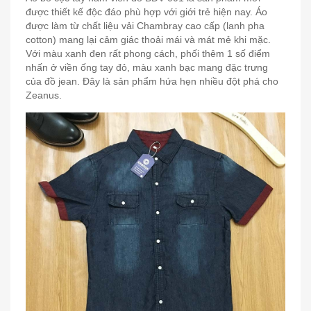
được thiết kế độc đáo phù hợp với giới trẻ hiện nay. Áo
được làm từ chất liệu vải Chambray cao cấp (lanh pha
cotton) mang lại cảm giác thoải mái và mát mẻ khi mặc.
Với màu xanh đen rất phong cách, phối thêm 1 số điểm
nhấn ở viền ống tay đỏ, màu xanh bạc mang đặc trưng
của đồ jean. Đây là sản phẩm hứa hẹn nhiều đột phá cho
Zeanus.