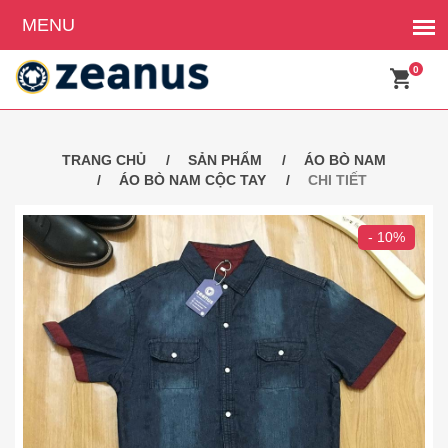
0
TRANG CHỦ
SẢN PHẨM
ÁO BÒ NAM
ÁO BÒ NAM CỘC TAY
CHI TIẾT
- 10%