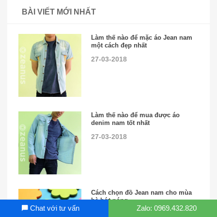
BÀI VIẾT MỚI NHẤT
Làm thế nào để mặc áo Jean nam
một cách đẹp nhất
27-03-2018
Làm thế nào để mua được áo
denim nam tốt nhất
27-03-2018
Cách chọn đồ Jean nam cho mùa
hè bớt nóng
Chat với tư vấn
Zalo: 0969.432.820
12-05-2018