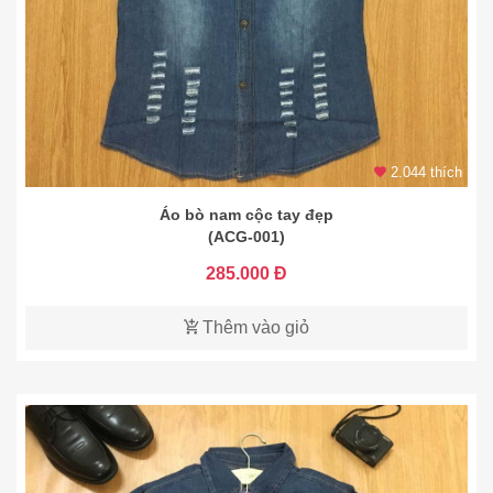
2.044 thích
Áo bò nam cộc tay đẹp
(ACG-001)
285.000 Đ
Thêm vào giỏ