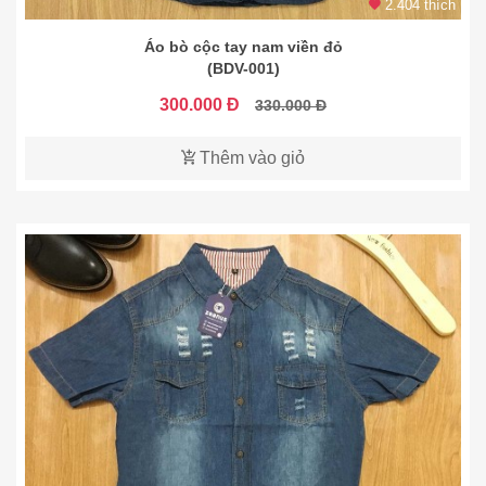
2.404 thích
Áo bò cộc tay nam viền đỏ
(BDV-001)
300.000 Đ
330.000 Đ
Thêm vào giỏ