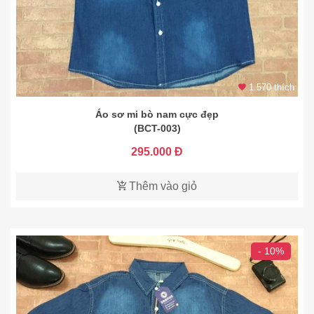
1.570 thích
Áo sơ mi bò nam cực đẹp
(BCT-003)
295.000 Đ
Thêm vào giỏ
- 10%