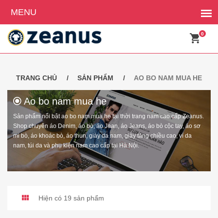
0
TRANG CHỦ
SẢN PHẨM
AO BO NAM MUA HE
Ao bo nam mua he
Sản phẩm nổi bật ao bo nam mua he tại thời trang nam cao cấp Zeanus.
Shop chuyên áo Denim, áo bò, áo Jean, áo Jeans, áo bò cộc tay, áo sơ
mi bò, áo khoác bò, áo thun, giày da nam, giày tăng chiều cao, ví da
nam, túi da và phụ kiện nam cao cấp tại Hà Nội.
Hiện có 19 sản phẩm