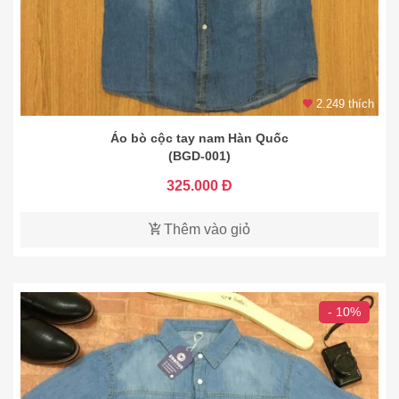
2.249 thích
Áo bò cộc tay nam Hàn Quốc
(BGD-001)
325.000 Đ
Thêm vào giỏ
- 10%