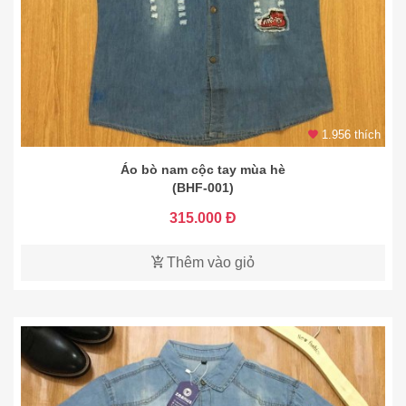
1.956 thích
Áo bò nam cộc tay mùa hè
(BHF-001)
315.000 Đ
Thêm vào giỏ