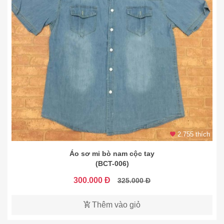
2.755 thích
Áo sơ mi bò nam cộc tay
(BCT-006)
300.000 Đ
325.000 Đ
Thêm vào giỏ