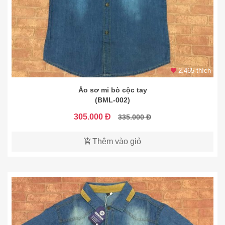
2.465 thích
Áo sơ mi bò cộc tay
(BML-002)
305.000 Đ
335.000 Đ
Thêm vào giỏ