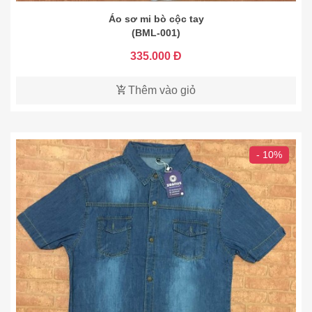
Áo sơ mi bò cộc tay
(BML-001)
335.000 Đ
Thêm vào giỏ
- 10%