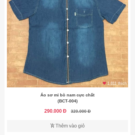
1.811 thích
Áo sơ mi bò nam cực chất
(BCT-004)
290.000 Đ
320.000 Đ
Thêm vào giỏ