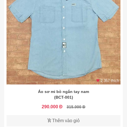
2.357 thích
Áo sơ mi bò ngắn tay nam
(BCT-001)
290.000 Đ
315.000 Đ
Thêm vào giỏ