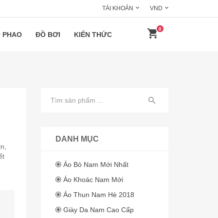
TÀI KHOẢN
VND
0
 PHAO
ĐỒ BƠI
KIẾN THỨC
DANH MỤC
n,
ết
Áo Bò Nam Mới Nhất
Áo Khoác Nam Mới
Áo Thun Nam Hè 2018
Giày Da Nam Cao Cấp