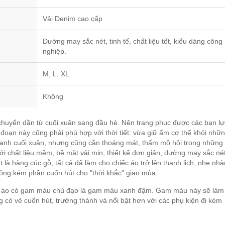
Vải Denim cao cấp
Đường may sắc nét, tinh tế, chất liệu tốt, kiểu dáng công
nghiệp.
M, L, XL
Không
 chuyển dần từ cuối xuân sang đầu hè. Nên trang phục được các bạn l
 đoạn này cũng phải phù hợp với thời tiết: vừa giữ ấm cơ thể khỏi nhữ
lạnh cuối xuân, nhưng cũng cần thoáng mát, thấm mồ hôi trong những
ới chất liệu mềm, bề mặt vải mịn, thiết kế đơn giản, đường may sắc nét
t là hàng cúc gỗ, tất cả đã làm cho chiếc áo trở lên thanh lịch, nhẹ nh
ông kém phần cuốn hút cho "thời khắc" giao mùa.
ếc áo có gam màu chủ đạo là gam màu xanh đậm. Gam màu này sẽ làm
g có vẻ cuốn hút, trưởng thành và nổi bật hơn với các phụ kiện đi kèm