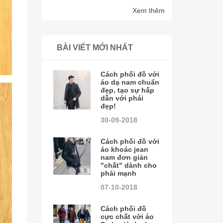
Xem thêm
BÀI VIẾT MỚI NHẤT
Cách phối đồ với
áo dạ nam chuẩn
đẹp, tạo sự hấp
dẫn với phái
đẹp!
30-09-2018
Cách phối đồ với
áo khoác jean
nam đơn giản
"chất" dành cho
phái mạnh
07-10-2018
Cách phối đồ
cực chất với áo