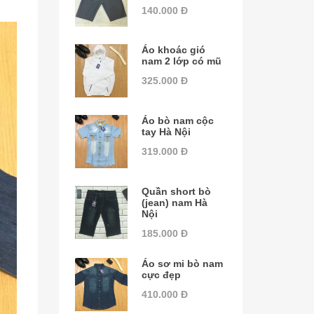
140.000 Đ
Áo khoác gió
nam 2 lớp có mũ
325.000 Đ
Áo bò nam cộc
tay Hà Nội
319.000 Đ
Quần short bò
(jean) nam Hà
Nội
185.000 Đ
Áo sơ mi bò nam
cực đẹp
410.000 Đ