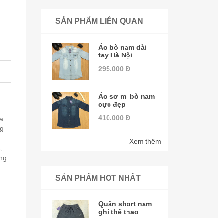
SẢN PHẨM LIÊN QUAN
Áo bò nam dài
tay Hà Nội
295.000 Đ
Áo sơ mi bò nam
cực đẹp
410.000 Đ
ựa
ng
Xem thêm
,
àng
SẢN PHẨM HOT NHẤT
Quần short nam
ghi thể thao