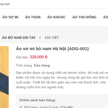
ang nam
ÁO SƠ MI
ÁO THUN
ÁO KHOÁC
ÁO THU ĐÔNG
ÁO
ÁO BÒ NAM DÀI TAY
CHI TIẾT
Áo sơ mi bò nam Hà Nội (ADG-001)
329.000 Đ
Giá bán:
Tình trạng:
Còn hàng
Sản phẩm được sử dụng chất vải denim mềm, bề mặt vải mị
thấm mồ hôi cho ngày hè, nhưng cũng đủ giữ ấm cho thời ti
cuối xuân. Thiết kế rất đơn giản tạo nên nét thanh lịch, nhẹ
nhàng cuốn hút cho người mặc.
Chính sách bán hàng:
Đổi hàng: trong 5 ngày (
Chi tiết
)