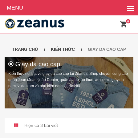
0
TRANG CHỦ
KIẾN THỨC
GIAY DA CAO CAP
Giay da cao cap
Kiến thức nổi bật về giay da cao cap tại Zeanus. Shop chuyên cung cấp
quần Jean (Jeans), áo Denim, quần áo bò, áo thun, áo sơ mi, giày da
nam, ví da nam và phụ kiện nam tại Hà Nội.
Hiện có 3 bài viết