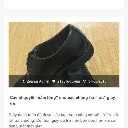
Zeanus Admin
2195 lượt xem
17-06-2018
Các bí quyết “nằm lòng” cho các chàng trai “ưa” giày
da
Giày da là món đồ được các bạn nam công sở tuổi từ 25- 45
rất ưa chuộng. Để món giày da trở nên bền đẹp hơn khi sử
dụng một thời gian,