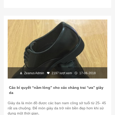
Zeanus Admin
2197 lượt xem
17-06-2018
Các bí quyết “nằm lòng” cho các chàng trai “ưa” giày
da
Giày da là món đồ được các bạn nam công sở tuổi từ 25- 45
rất ưa chuộng. Để món giày da trở nên bền đẹp hơn khi sử
dụng một thời gian,