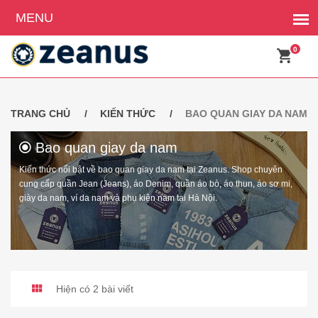
0
TRANG CHỦ
KIẾN THỨC
BAO QUAN GIAY DA NAM
Bao quan giay da nam
Kiến thức nổi bật về bao quan giay da nam tại Zeanus. Shop chuyên
cung cấp quần Jean (Jeans), áo Denim, quần áo bò, áo thun, áo sơ mi,
giày da nam, ví da nam và phụ kiện nam tại Hà Nội.
Hiện có 2 bài viết