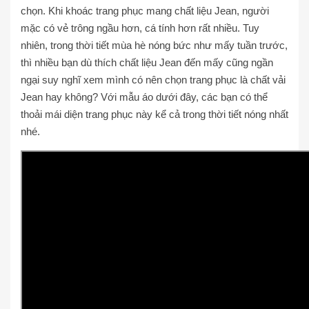
chọn. Khi khoác trang phục mang chất liệu Jean, người
mặc có vẻ trông ngầu hơn, cá tính hơn rất nhiều. Tuy
nhiên, trong thời tiết mùa hè nóng bức như mấy tuần trước,
thì nhiều bạn dù thích chất liệu Jean đến mấy cũng ngần
ngại suy nghĩ xem mình có nên chọn trang phục là chất vải
Jean hay không? Với mẫu áo dưới đây, các bạn có thể
thoải mái diện trang phục này kể cả trong thời tiết nóng nhất
nhé.