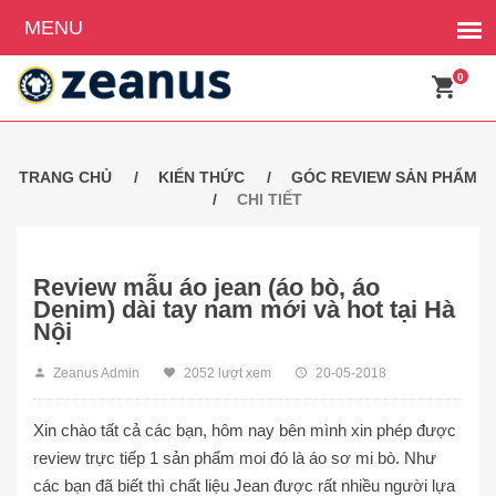
0
TRANG CHỦ
KIẾN THỨC
GÓC REVIEW SẢN PHẨM
CHI TIẾT
Review mẫu áo jean (áo bò, áo
Denim) dài tay nam mới và hot tại Hà
Nội
Zeanus Admin
2052 lượt xem
20-05-2018
Xin chào tất cả các bạn, hôm nay bên mình xin phép được
review trực tiếp 1 sản phẩm moi đó là áo sơ mi bò. Như
các bạn đã biết thì chất liệu Jean được rất nhiều người lựa