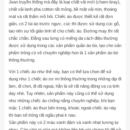
Jean truyền thống mà đây là loại chất vải mới (cham-bray),
chất vải lanh pha cotton rất mỏng, bề mặt vải mịn, thoáng
mát và rất thấm mồ hôi. Chiếc áo được thiết kế rất đơn
giản, có 2 túi áo trước ngực, cúc thì được sử dụng cúc gỗ,
tạo nên sự tối giản tinh tế cho chiếc áo. Đường may thì rất
chắc chắn. Đằng sau lưng có miếng da cách điệu thường
được sử dụng trong các sản phẩm quần áo bò, tạo cho sản
phẩm trông có vẻ chuyên nghiệp hon là 1 sản phẩm áo bò
thông thường.
Với 1 chiếc áo như thế này, bạn có thể lựa chọn để sử
dụng như 1 chiếc áo sơ mi thông thường trong những dịp đi
làm, đi chơi, đi dã ngoại, hẳn là sẽ rất năng động va ca tinh
day nhé. Tuy nhiên, sản phẩm này cũng có thể sử dụng
như những chiếc áo chống nắng chuyên nghiệp, khi bạn
mặc 1 chiếc áo thun bên trong, khoác ngoài chiếc áo này
thì bạn sẽ trông rất ngầu phai k nao.
Sản phẩm này có 2 màu xanh đậm và xanh nhạt tương tự
nhau. Còn chờ gì nữa mà không liên hệ với chúng tôi để sở