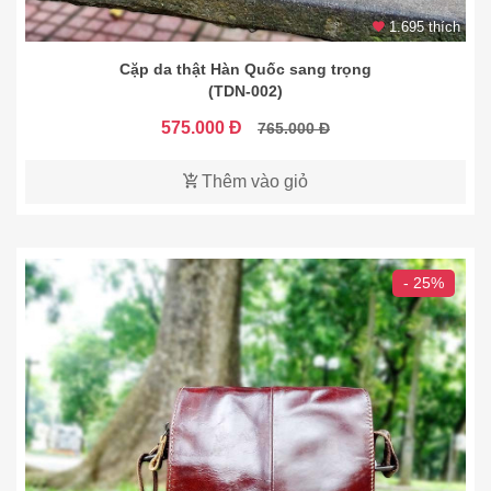
1.695 thích
Cặp da thật Hàn Quốc sang trọng
(TDN-002)
575.000 Đ
765.000 Đ
Thêm vào giỏ
- 25%