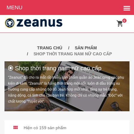
0
TRANG CHỦ
SẢN PHẨM
SHOP THỜI TRANG NAM NỮ CAO CẤP
Shop thời trang nam nữ cao cấp
"Zeanus" đã cho ra mắt rất nhiều sản phẩm quần áo Jean cùng các phụ
kiện đi kèm. "Zeanus" là hãng thời trang mới nổi, luôn đi đầu trong xu
hướng cung cấp những bộ đồ Jean hợp mốt nhất, tăng sự trẻ trung,
năng động, cá tính cho các bạn trẻ. Không chỉ có những mẫu "Độc" với
chất lượng "Tuyệt vời".
Hiện có 159 sản phẩm