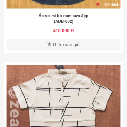
4.389 thích
Áo sơ mi bò nam cực đẹp
(ADB-002)
410.000 Đ
Thêm vào giỏ