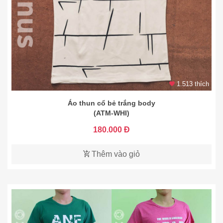
1.513 thích
Áo thun cổ bẻ trắng body
(ATM-WHI)
180.000 Đ
Thêm vào giỏ