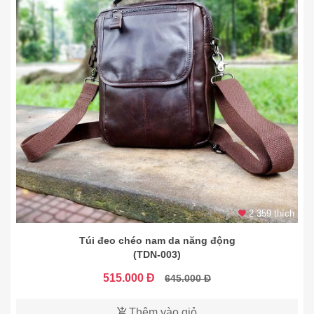
2.359 thích
Túi đeo chéo nam da năng động
(TDN-003)
515.000 Đ
645.000 Đ
Thêm vào giỏ