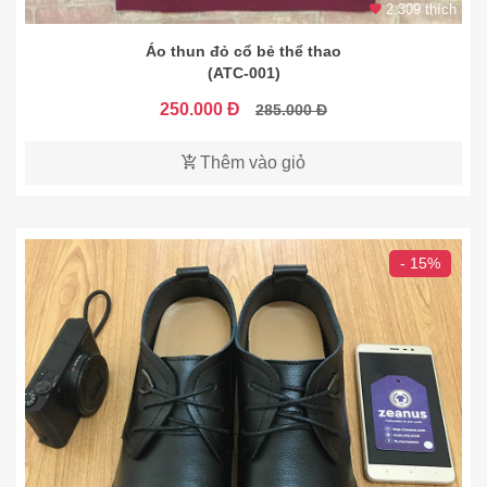
2.309 thích
Áo thun đỏ cổ bẻ thể thao
(ATC-001)
250.000 Đ
285.000 Đ
Thêm vào giỏ
- 15%