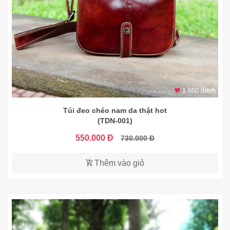
1.660 thích
Túi đeo chéo nam da thật hot
(TDN-001)
550.000 Đ
730.000 Đ
Thêm vào giỏ