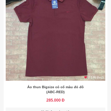
2.176 thích
Áo thun Bigsize có cổ màu đỏ đô
(ABC-RED)
285.000 Đ