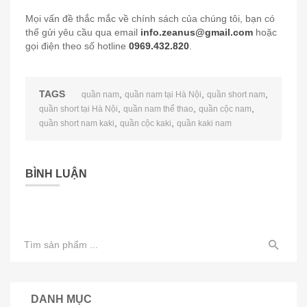
Mọi vấn đề thắc mắc về chính sách của chúng tôi, bạn có
thể gửi yêu cầu qua email
info.zeanus@gmail.com
hoặc
gọi điện theo số hotline
0969.432.820
.
TAGS
,
,
,
quần nam
quần nam tại Hà Nội
quần short nam
,
,
,
quần short tại Hà Nội
quần nam thể thao
quần cộc nam
,
,
quần short nam kaki
quần cộc kaki
quần kaki nam
BÌNH LUẬN
DANH MỤC