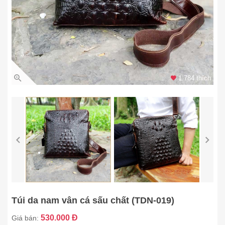
1.784 thích
Túi da nam vân cá sấu chất (TDN-019)
530.000 Đ
Giá bán: