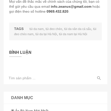
Mọi vấn đề thắc mắc về chính sách của chúng tôi, bạn có
thể gửi yêu cầu qua email
info.zeanus@gmail.com
hoặc
gọi điện theo số hotline
0969.432.820
.
TAGS
,
,
,
túi da nam
túi đeo chéo
túi da vân da cá sấu
túi
,
,
đeo chéo nam
túi da tại Hà Nội
túi da nam tại Hà Nội
BÌNH LUẬN
DANH MỤC
Áo Bò Nam Mới Nhất