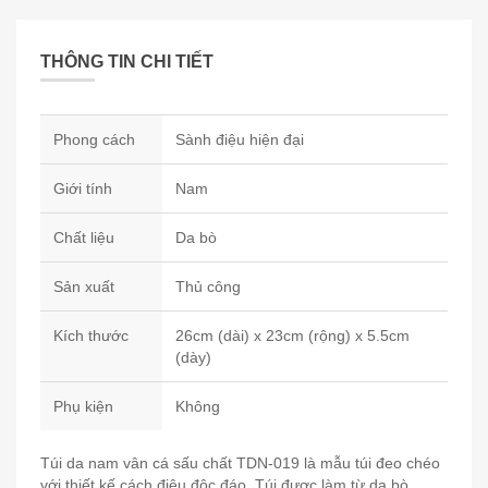
THÔNG TIN CHI TIẾT
Phong cách
Sành điệu hiện đại
Giới tính
Nam
Chất liệu
Da bò
Sản xuất
Thủ công
Kích thước
26cm (dài) x 23cm (rộng) x 5.5cm
(dày)
Phụ kiện
Không
Túi da nam vân cá sấu chất TDN-019 là mẫu túi đeo chéo
với thiết kế cách điệu độc đáo. Túi được làm từ da bò