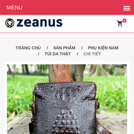
0
TRANG CHỦ
SẢN PHẨM
PHỤ KIỆN NAM
TÚI DA THẬT
CHI TIẾT