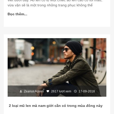
viết dưới đây. Áo len cổ lọ Một chiếc áo len cao cổ tối màu,
vừa vặn sẽ là một trong những trang phục không thể
Đọc thêm...
Zeanus Admin
2617 lượt xem
17-09-2018
2 loại mũ len mà nam giới cần có trong mùa đông này