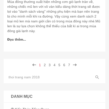
Mùa đông thường xuất hiện những cơn gió lạnh tràn về,
những chiếc mũ len với vô vàn kiểu dáng thời trang sẽ được
lọt vào "danh sách vàng" những phụ kiện mà bạn nên trang
bị cho mình mỗi khi ra đường. Vậy cùng xem danh sách 2
loại mũ len mà nam giới cần có trong mùa đông này nhé.Mũ
len là sự lựa chọn không thể thiếu của bất kì ai trong mùa
đông giá lạnh này.
Đọc thêm...
1
2
3
4
5
6
7
DANH MỤC