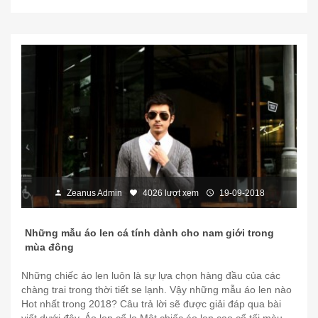
Zeanus Admin
4026 lượt xem
19-09-2018
Những mẫu áo len cá tính dành cho nam giới trong
mùa đông
Những chiếc áo len luôn là sự lựa chọn hàng đầu của các
chàng trai trong thời tiết se lạnh. Vậy những mẫu áo len nào
Hot nhất trong 2018? Câu trả lời sẽ được giải đáp qua bài