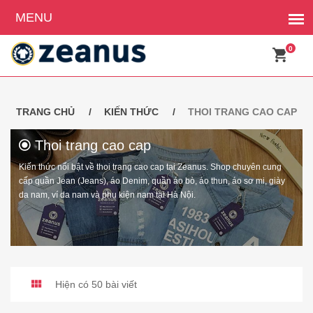
0
TRANG CHỦ
KIẾN THỨC
THOI TRANG CAO CAP
Thoi trang cao cap
Kiến thức nổi bật về thoi trang cao cap tại Zeanus. Shop chuyên cung
cấp quần Jean (Jeans), áo Denim, quần áo bò, áo thun, áo sơ mi, giày
da nam, ví da nam và phụ kiện nam tại Hà Nội.
Hiện có 50 bài viết