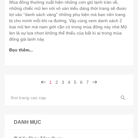
Mùa đông thường xuất hiện những cơn gió lạnh tràn về,
những chiếc mũ len với vô vàn kiểu dáng thời trang sẽ được
lọt vào "danh sách vàng" những phụ kiện mà bạn nên trang
bị cho mình mỗi khi ra đường. Vậy cùng xem danh sách 2
loại mũ len mà nam giới cần có trong mùa đông này nhé.Mũ
len là sự lựa chọn không thể thiếu của bất kì ai trong mùa
đông giá lạnh này.
Đọc thêm...
1
2
3
4
5
6
7
DANH MỤC