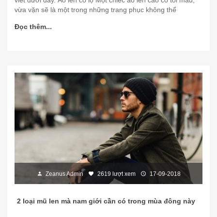
viết dưới đây. Áo len cổ lọ Một chiếc áo len cao cổ tối màu,
vừa vặn sẽ là một trong những trang phục không thể
Đọc thêm...
Zeanus Admin
2619 lượt xem
17-09-2018
2 loại mũ len mà nam giới cần có trong mùa đông này