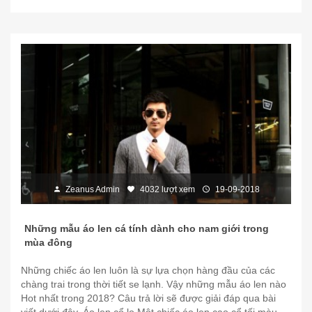
Zeanus Admin
4032 lượt xem
19-09-2018
Những mẫu áo len cá tính dành cho nam giới trong
mùa đông
Những chiếc áo len luôn là sự lựa chọn hàng đầu của các
chàng trai trong thời tiết se lạnh. Vậy những mẫu áo len nào
Hot nhất trong 2018? Câu trả lời sẽ được giải đáp qua bài