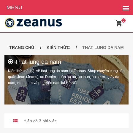
0
TRANG CHỦ
KIẾN THỨC
THAT LUNG DA NAM
That lung da nam
Kiến thức nổi bật về that lung da nam tại Zeanus. Shop chuyên cung cấp
quần Jean (Jeans), áo Denim, quần áo bò, áo thun, áo sơ mi, giày da
nam, ví da nam và phụ kiện nam tại Hà Nội.
Hiện có 3 bài viết