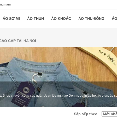
ang nam
ÁO SƠ MI
ÁO THUN
ÁO KHOÁC
ÁO THU ĐÔNG
ÁO
AO CAP TAI HA NOI
nus. Shop chuyên cung cấp quần Jean (Jeans), áo Denim, quần áo bò, áo thun, áo sơ
Sắp sếp theo