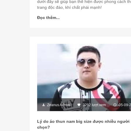
dưới đây sẽ giúp bạn thể hiện được phong cách th
trang độc đáo, khí chất phái mạnh!
Đọc thêm...
Zeanus Admin
3292 lượt xem
05-09-
Lý do áo thun nam big size được nhiều người 
chọn?