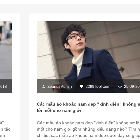
2018
Zeanus Admin
2299 lượt xem
25-09-20
Các mẫu áo khoác nam đẹp "kinh điển" không 
lỗi mốt cho nam giới
t"
Các mẫu áo khoác nam đẹp "kinh điển" không sợ lỗ
n tắc
mốt cho nam giới gồm những kiểu dáng nào? Tìm h
nam
chi tiết các mẫu áo khoác nam đẹp dưới đây sẽ giú