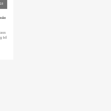
18
 các
lass
ng bố