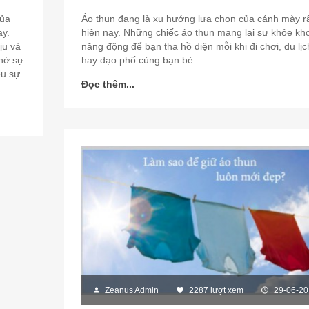
của
Áo thun đang là xu hướng lựa chọn của cánh mày r
ay.
hiện nay. Những chiếc áo thun mang lại sự khỏe kh
ịu và
năng động để bạn tha hồ diện mỗi khi đi chơi, du lịc
nhờ sự
hay dạo phố cùng bạn bè.
ểu sự
Đọc thêm...
Zeanus Admin
2287 lượt xem
29-06-20