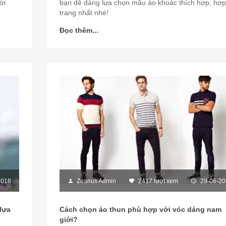
ời
bạn dễ dàng lựa chọn mẫu áo khoác thích hợp, hợp
trang nhất nhé!
Đọc thêm...
2018
Zeanus Admin
2417 lượt xem
29-06-20
lựa
Cách chọn áo thun phù hợp với vóc dáng nam
giới?