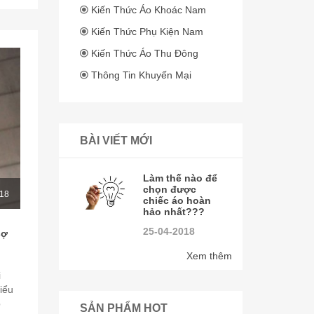
Kiến Thức Áo Khoác Nam
Kiến Thức Phụ Kiện Nam
Kiến Thức Áo Thu Đông
Thông Tin Khuyến Mại
BÀI VIẾT MỚI
Làm thế nào để
chọn được
18
chiếc áo hoàn
hảo nhất???
25-04-2018
sợ
Xem thêm
i
iểu
p
SẢN PHẨM HOT