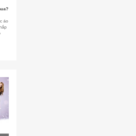
mua?
c áo
khắp
o