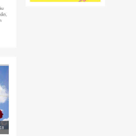
âu
oắn,
h
18