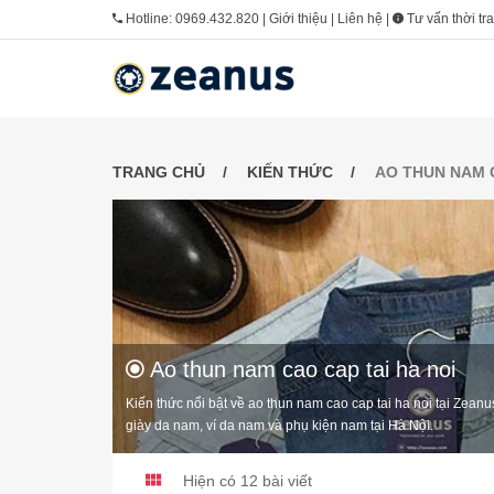
Hotline:
0969.432.820
|
Giới thiệu
|
Liên hệ
|
Tư vấn thời tr
TRANG CHỦ
KIẾN THỨC
AO THUN NAM C
Ao thun nam cao cap tai ha noi
Kiến thức nổi bật về ao thun nam cao cap tai ha noi tại Zea
giày da nam, ví da nam và phụ kiện nam tại Hà Nội.
Hiện có 12 bài viết