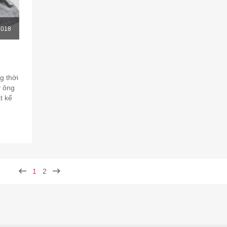
2018
g thời
ý ông
t kể
1
2