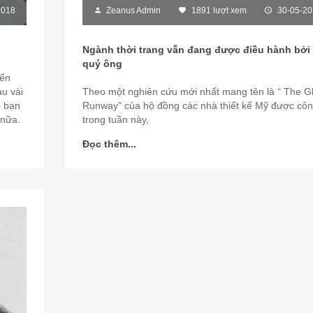
2018
Zeanus Admin
1891 lượt xem
30-05-20
Ngành thời trang vẫn đang được điều hành bởi
quý ông
đến
au vài
Theo một nghiên cứu mới nhất mang tên là “ The G
o bạn
Runway” của hộ đồng các nhà thiết kế Mỹ được cô
 nữa.
trong tuần này,
Đọc thêm...