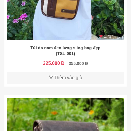
1.737 thích
Túi da nam đeo lưng sling bag đẹp
(TSL-001)
325.000 Đ
355.000 Đ
Thêm vào giỏ