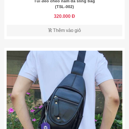
Túi đeo chéo nam da sling bag
(TSL-002)
320.000 Đ
Thêm vào giỏ