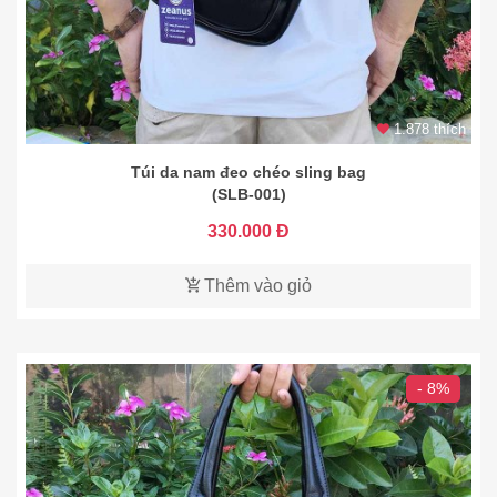
1.878 thích
Túi da nam đeo chéo sling bag
(SLB-001)
330.000 Đ
Thêm vào giỏ
- 8%