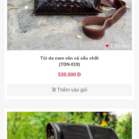
1.782 thích
Túi da nam vân cá sấu chất
(TDN-019)
530.000 Đ
Thêm vào giỏ