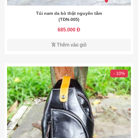
1.912 thích
Túi nam da bò thật nguyên tấm
(TDN-005)
685.000 Đ
Thêm vào giỏ
- 10%