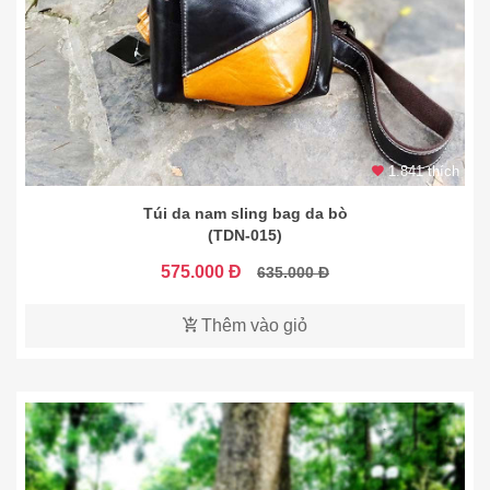
1.841 thích
Túi da nam sling bag da bò
(TDN-015)
575.000 Đ
635.000 Đ
Thêm vào giỏ