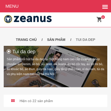
0
TRANG CHỦ
SẢN PHẨM
TUI DA DEP
Tui da dep
Sản phẩm nổi bật tui da dep tại thời trang nam cao cấp Zeanus. Shop
chuyên áo Denim, áo bò, áo Jean, áo Jeans, áo bò cộc tay, áo sơ mi bò,
áo khoác bò, áo thun, giày da nam, giày tăng chiều cao, ví da nam, túi da
và phụ kiện nam cao cấp tại Hà Nội.
Hiện có 22 sản phẩm