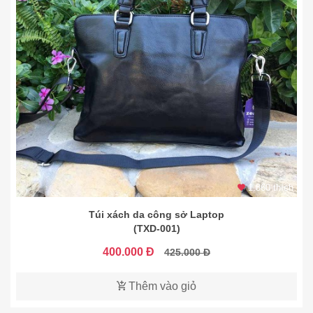
1.860 thích
Túi xách da công sở Laptop
(TXD-001)
400.000 Đ
425.000 Đ
Thêm vào giỏ