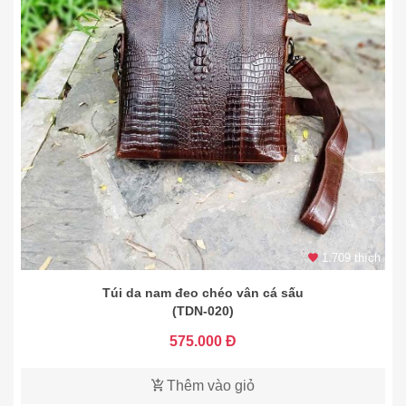
1.709 thích
Túi da nam đeo chéo vân cá sấu
(TDN-020)
575.000 Đ
Thêm vào giỏ