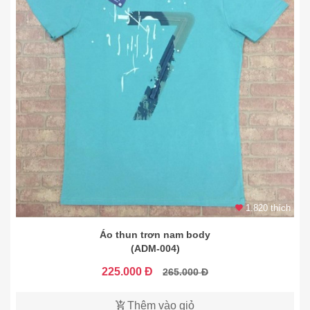
1.820 thích
Áo thun trơn nam body
(ADM-004)
225.000 Đ
265.000 Đ
Thêm vào giỏ