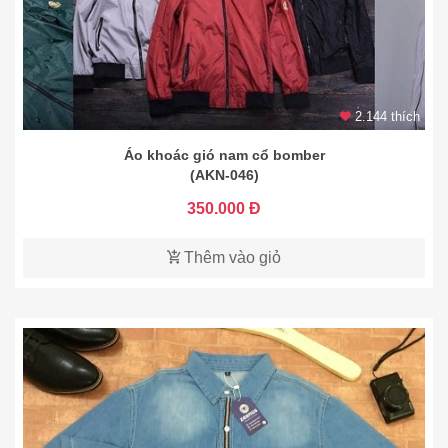
2.144 thích
Áo khoác gió nam cổ bomber
(AKN-046)
350.000 Đ
Thêm vào giỏ