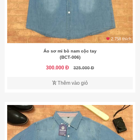
2.758 thích
Áo sơ mi bò nam cộc tay
(BCT-006)
300.000 Đ
325.000 Đ
Thêm vào giỏ