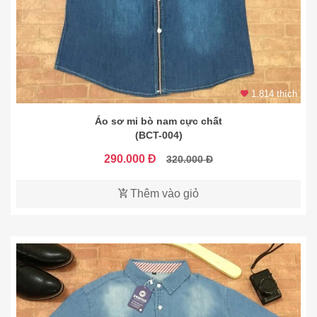
1.814 thích
Áo sơ mi bò nam cực chất
(BCT-004)
290.000 Đ
320.000 Đ
Thêm vào giỏ