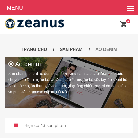
0
TRANG CHỦ
SẢN PHẨM
AO DENIM
Ao denim
Sản phẩm nổi bật ao denim tại thời trang nam cao cấp Zeanus. Shop
chuyên áo Denim, áo bò, áo Jean, áo Jeans, áo bò cộc tay, áo sơ mi bò,
áo khoác bò, áo thun, giày da nam, giày tăng chiều cao, ví da nam, túi da
và phụ kiện nam cao cấp tại Hà Nội.
Hiện có 43 sản phẩm