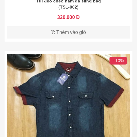
Túi đeo chéo nam da sling bag
(TSL-002)
320.000 Đ
Thêm vào giỏ
- 10%