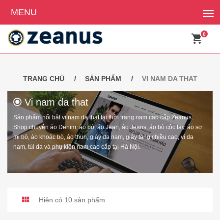
0
TRANG CHỦ
SẢN PHẨM
VI NAM DA THAT
Vi nam da that
Sản phẩm nổi bật vi nam da that tại thời trang nam cao cấp Zeanus.
Shop chuyên áo Denim, áo bò, áo Jean, áo Jeans, áo bò cộc tay, áo sơ
mi bò, áo khoác bò, áo thun, giày da nam, giày tăng chiều cao, ví da
nam, túi da và phụ kiện nam cao cấp tại Hà Nội.
Hiện có 10 sản phẩm