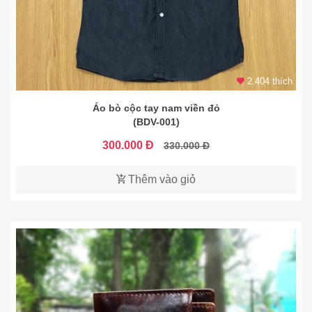
2.404 thích
Áo bò cộc tay nam viền đỏ
(BDV-001)
300.000 Đ
330.000 Đ
Thêm vào giỏ