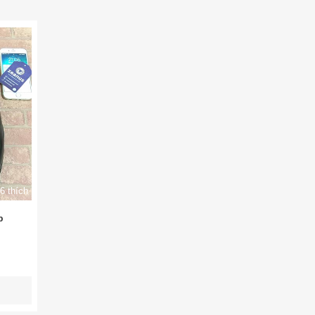
6 thích
p