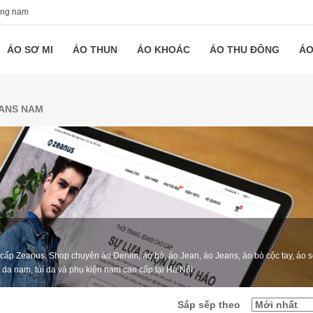
ang nam
ÁO SƠ MI
ÁO THUN
ÁO KHOÁC
ÁO THU ĐÔNG
ÁO
EANS NAM
o cấp Zeanus. Shop chuyên áo Denim, áo bò, áo Jean, áo Jeans, áo bò cộc tay, áo 
í da nam, túi da và phụ kiện nam cao cấp tại Hà Nội.
Sắp sếp theo