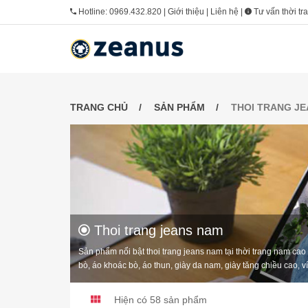
Hotline:
0969.432.820
|
Giới thiệu
|
Liên hệ
|
Tư vấn thời tr
TRANG CHỦ
SẢN PHẨM
THOI TRANG J
Thoi trang jeans nam
Sản phẩm nổi bật thoi trang jeans nam tại thời trang nam ca
bò, áo khoác bò, áo thun, giày da nam, giày tăng chiều cao, v
Hiện có 58 sản phẩm