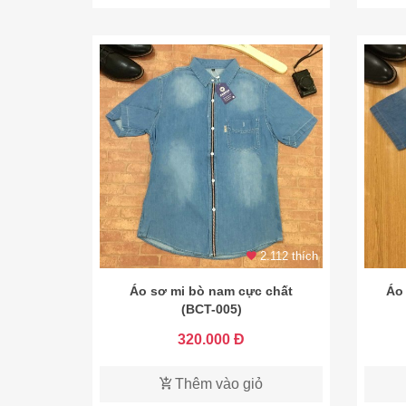
2.112 thích
Áo sơ mi bò nam cực chất
Áo
(BCT-005)
320.000 Đ
Thêm vào giỏ