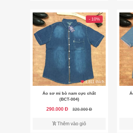
- 10%
1.811 thích
Áo sơ mi bò nam cực chất
Á
(BCT-004)
290.000 Đ
320.000 Đ
Thêm vào giỏ