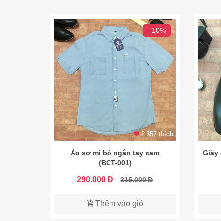
- 10%
2.357 thích
Áo sơ mi bò ngắn tay nam
Giày
(BCT-001)
290.000 Đ
315.000 Đ
Thêm vào giỏ