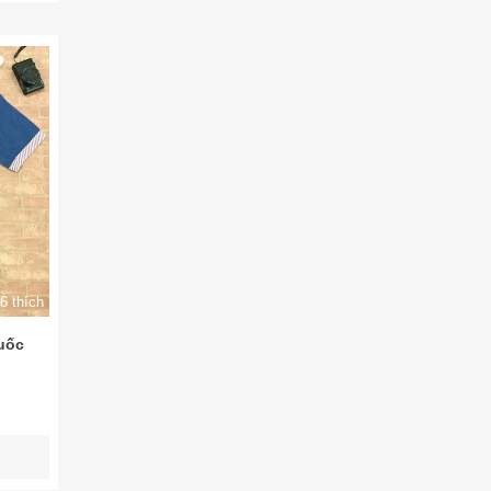
6 thích
uốc