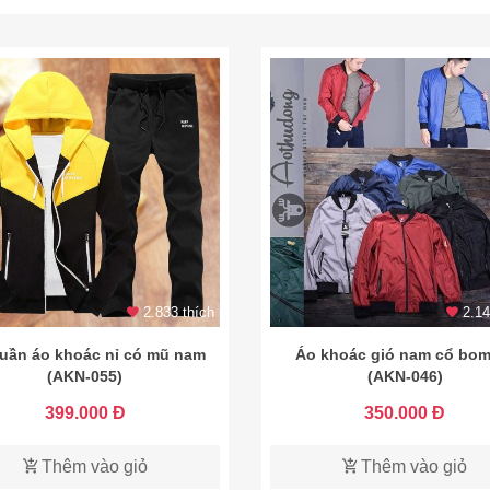
2.833 thích
2.14
uần áo khoác nỉ có mũ nam
Áo khoác gió nam cổ bom
(AKN-055)
(AKN-046)
399.000 Đ
350.000 Đ
Thêm vào giỏ
Thêm vào giỏ