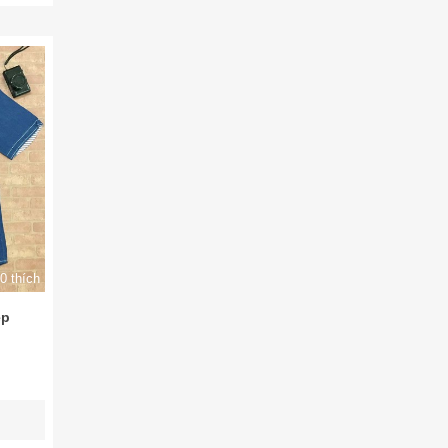
0 thích
ẹp