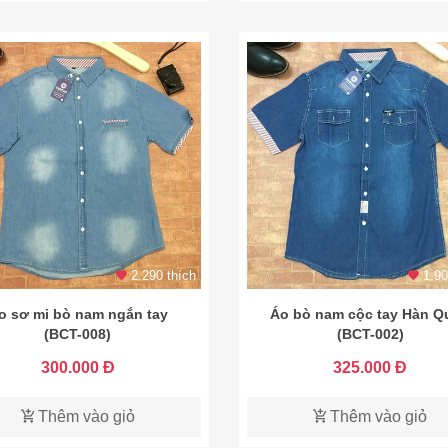
2.290 thích
1.90
o sơ mi bò nam ngắn tay
Áo bò nam cộc tay Hàn Q
(BCT-008)
(BCT-002)
300.000 Đ
325.000 Đ
Thêm vào giỏ
Thêm vào giỏ