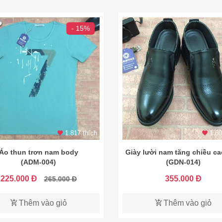
- 15%
1.817 thích
1.60
Áo thun trơn nam body
Giày lười nam tăng chiều c
(ADM-004)
(GDN-014)
225.000 Đ
355.000 Đ
265.000 Đ
Thêm vào giỏ
Thêm vào giỏ