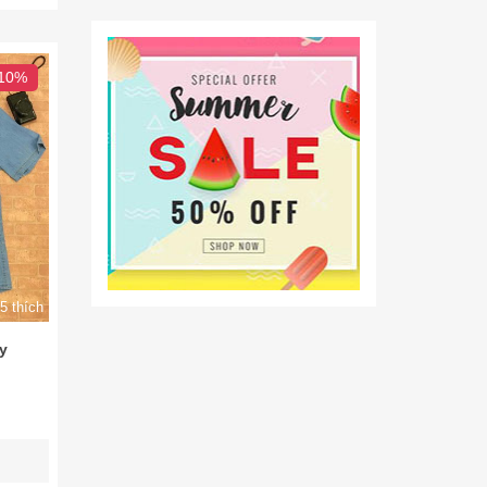
 10%
5 thích
y