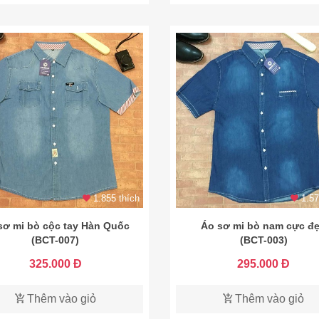
1.855 thích
1.57
sơ mi bò cộc tay Hàn Quốc
Áo sơ mi bò nam cực đ
(BCT-007)
(BCT-003)
325.000 Đ
295.000 Đ
Thêm vào giỏ
Thêm vào giỏ