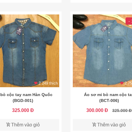
-
2.249 thích
2.75
 bò cộc tay nam Hàn Quốc
Áo sơ mi bò nam cộc ta
(BGD-001)
(BCT-006)
325.000 Đ
300.000 Đ
325.000 Đ
Thêm vào giỏ
Thêm vào giỏ