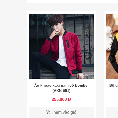
2.146 thích
Áo khoác kaki nam cổ bomber
Bộ q
(AKN-051)
355.000 Đ
Thêm vào giỏ