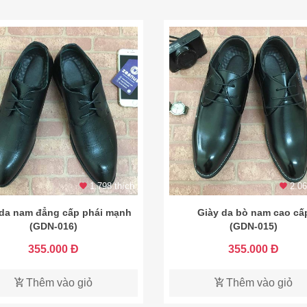
1.798 thích
2.06
 da nam đẳng cấp phái mạnh
Giày da bò nam cao cấ
(GDN-016)
(GDN-015)
355.000 Đ
355.000 Đ
Thêm vào giỏ
Thêm vào giỏ