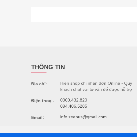
THÔNG TIN
Hiện shop chỉ nhận đơn Online - Quý
Địa chỉ:
khách chat với tư vấn để được hỗ trợ
0969.432.820
Điện thoại:
094.406.5285
info.zeanus@gmail.com
Email:
©
Shop thời trang nam cao cấp Zeanus
2019. All Righ