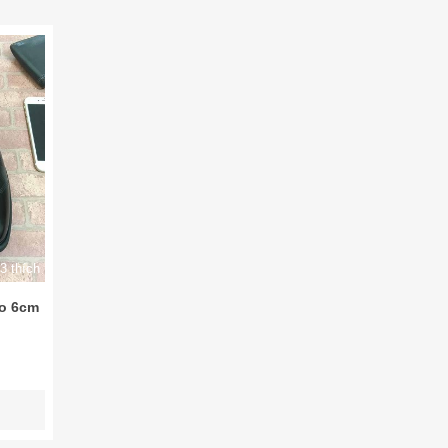
3 thích
ao 6cm