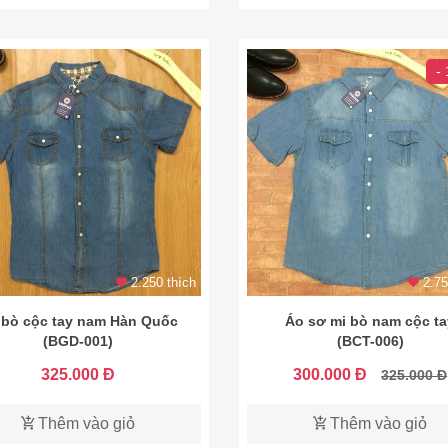
-
2.250 thích
2.75
 bò cộc tay nam Hàn Quốc
Áo sơ mi bò nam cộc ta
(BGD-001)
(BCT-006)
325.000 Đ
300.000 Đ
325.000 Đ
Thêm vào giỏ
Thêm vào giỏ