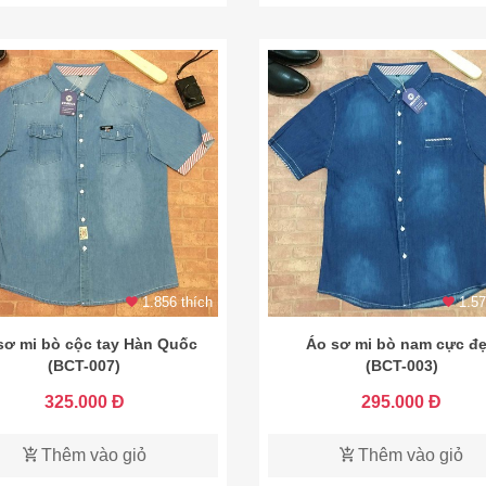
1.856 thích
1.57
sơ mi bò cộc tay Hàn Quốc
Áo sơ mi bò nam cực đ
(BCT-007)
(BCT-003)
325.000 Đ
295.000 Đ
Thêm vào giỏ
Thêm vào giỏ