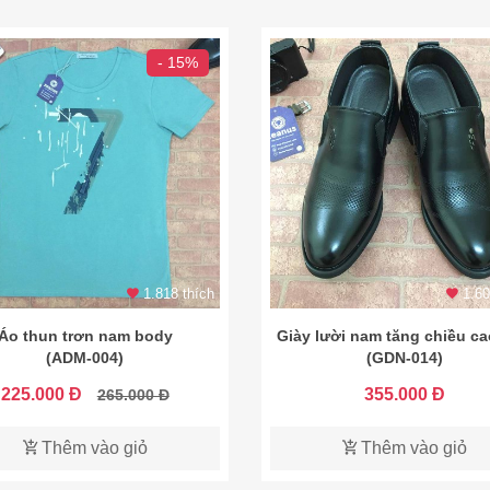
- 15%
1.818 thích
1.60
Áo thun trơn nam body
Giày lười nam tăng chiều c
(ADM-004)
(GDN-014)
225.000 Đ
355.000 Đ
265.000 Đ
Thêm vào giỏ
Thêm vào giỏ