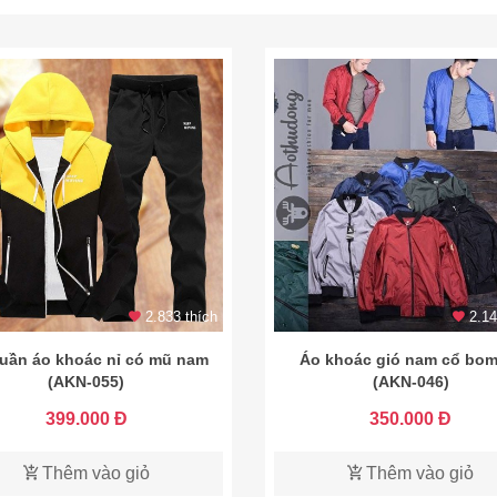
2.833 thích
2.14
uần áo khoác nỉ có mũ nam
Áo khoác gió nam cổ bom
(AKN-055)
(AKN-046)
399.000 Đ
350.000 Đ
Thêm vào giỏ
Thêm vào giỏ