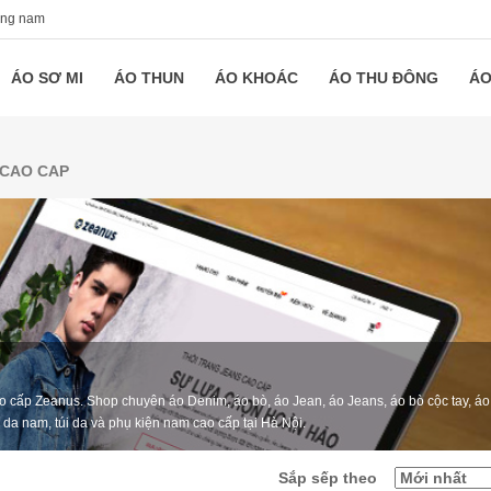
ang nam
ÁO SƠ MI
ÁO THUN
ÁO KHOÁC
ÁO THU ĐÔNG
ÁO
 CAO CAP
o cấp Zeanus. Shop chuyên áo Denim, áo bò, áo Jean, áo Jeans, áo bò cộc tay, áo
í da nam, túi da và phụ kiện nam cao cấp tại Hà Nội.
Sắp sếp theo