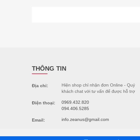
THÔNG TIN
Hiện shop chỉ nhận đơn Online - Quý
Địa chỉ:
khách chat với tư vấn để được hỗ trợ
0969.432.820
Điện thoại:
094.406.5285
info.zeanus@gmail.com
Email:
©
Shop thời trang nam cao cấp Zeanus
2019. All Righ