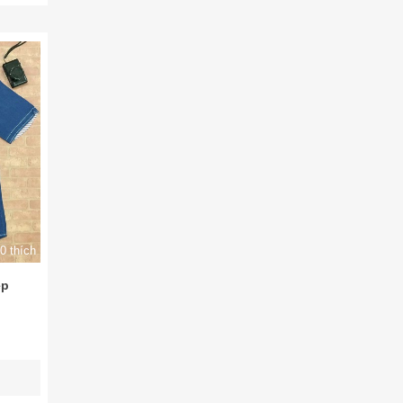
0 thích
ẹp