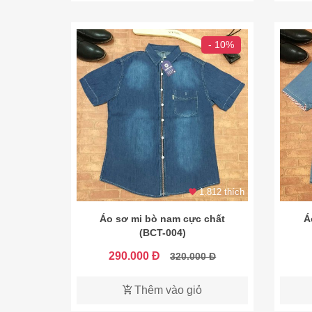
- 10%
1.812 thích
Áo sơ mi bò nam cực chất
Á
(BCT-004)
290.000 Đ
320.000 Đ
Thêm vào giỏ