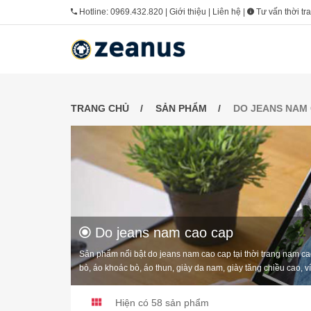
Hotline:
0969.432.820
|
Giới thiệu
|
Liên hệ
|
Tư vấn thời tr
TRANG CHỦ
SẢN PHẨM
DO JEANS NAM
Do jeans nam cao cap
Sản phẩm nổi bật do jeans nam cao cap tại thời trang nam ca
bò, áo khoác bò, áo thun, giày da nam, giày tăng chiều cao, v
Hiện có 58 sản phẩm