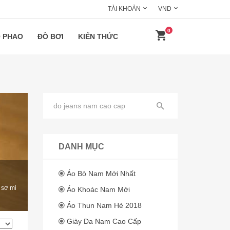
TÀI KHOẢN
VND
0
 PHAO
ĐỒ BƠI
KIẾN THỨC
DANH MỤC
Áo Bò Nam Mới Nhất
 sơ mi
Áo Khoác Nam Mới
Áo Thun Nam Hè 2018
Giày Da Nam Cao Cấp