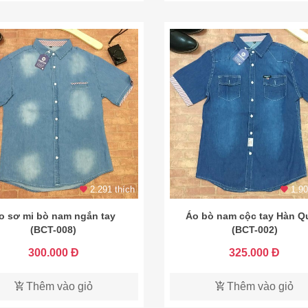
2.291 thích
1.90
o sơ mi bò nam ngắn tay
Áo bò nam cộc tay Hàn Q
(BCT-008)
(BCT-002)
300.000 Đ
325.000 Đ
Thêm vào giỏ
Thêm vào giỏ