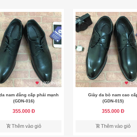
1.801 thích
2.06
 da nam đẳng cấp phái mạnh
Giày da bò nam cao cấ
(GDN-016)
(GDN-015)
355.000 Đ
355.000 Đ
Thêm vào giỏ
Thêm vào giỏ