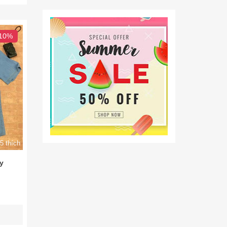
 10%
5 thích
y