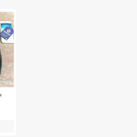
7 thích
p