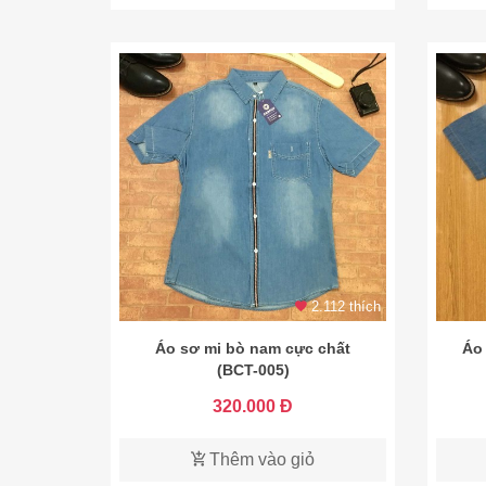
2.112 thích
Áo sơ mi bò nam cực chất
Áo
(BCT-005)
320.000 Đ
Thêm vào giỏ