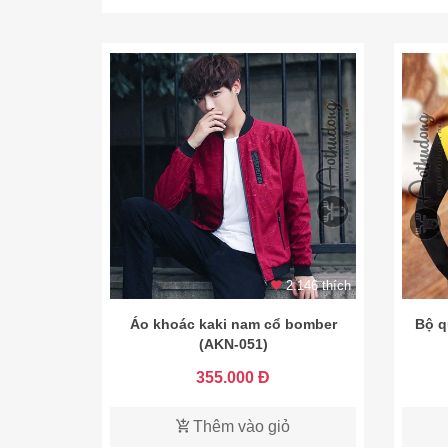
2.146 thích
Áo khoác kaki nam cổ bomber
Bộ q
(AKN-051)
355.000 Đ
Thêm vào giỏ