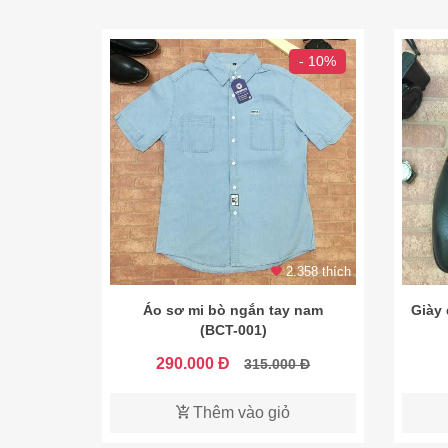
- 10%
2.358 thích
Áo sơ mi bò ngắn tay nam
Giày
(BCT-001)
290.000 Đ
315.000 Đ
Thêm vào giỏ