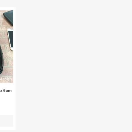
4 thích
ao 6cm