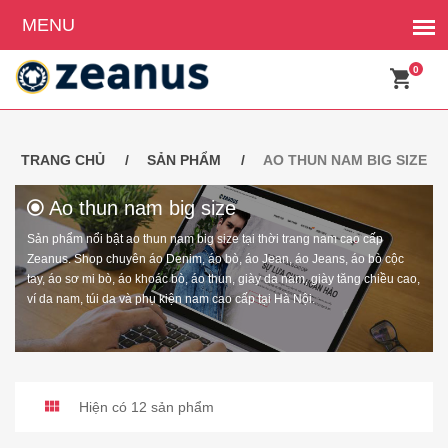
0
TRANG CHỦ
SẢN PHẨM
AO THUN NAM BIG SIZE
Ao thun nam big size
Sản phẩm nổi bật ao thun nam big size tại thời trang nam cao cấp
Zeanus. Shop chuyên áo Denim, áo bò, áo Jean, áo Jeans, áo bò cộc
tay, áo sơ mi bò, áo khoác bò, áo thun, giày da nam, giày tăng chiều cao,
ví da nam, túi da và phụ kiện nam cao cấp tại Hà Nội.
Hiện có 12 sản phẩm