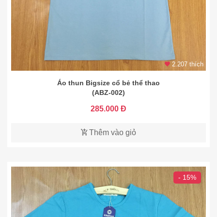
2.207 thích
Áo thun Bigsize cổ bẻ thể thao
(ABZ-002)
285.000 Đ
Thêm vào giỏ
- 15%