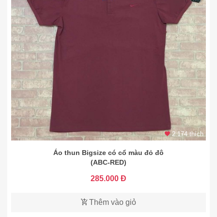
2.174 thích
Áo thun Bigsize có cổ màu đỏ đô
(ABC-RED)
285.000 Đ
Thêm vào giỏ