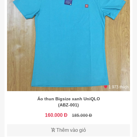
1.973 thích
Áo thun Bigsize xanh UniQLO
(ABZ-001)
160.000 Đ
185.000 Đ
Thêm vào giỏ